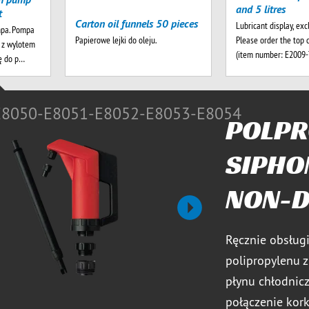
and 5 litres
t
Carton oil funnels 50 pieces
Lubricant display, exc
mpa. Pompa
Please order the top 
Papierowe lejki do oleju.
 z wylotem
(item number: E2009
ię do p…
E8050-E8051-E8052-E8053-E8054
POLPR
SIPHO
NON-D
Kolejny
Ręcznie obsłu
polipropylenu z
płynu chłodnicz
połączenie kor