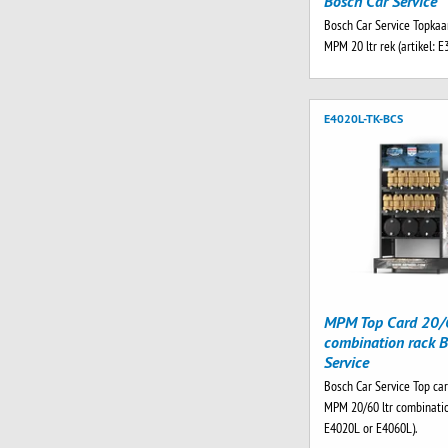
Bosch Car Service
Bosch Car Service Topkaar
MPM 20 ltr rek (artikel: E
E4020L-TK-BCS
MPM Top Card 20/6
combination rack B
Service
Bosch Car Service Top car
MPM 20/60 ltr combinatio
E4020L or E4060L).