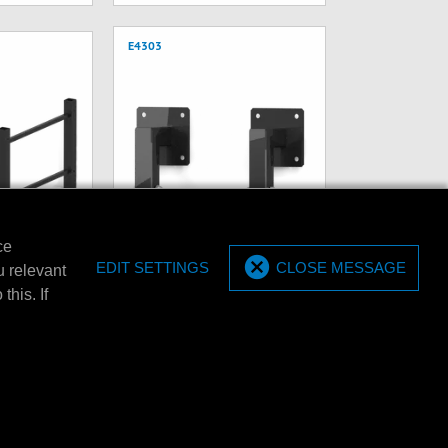
E4303
ce
et for 20/60
EDIT SETTINGS
CLOSE MESSAGE
u relevant
MPM Wall bracket set (2
this. If
pieces)
20/60 ltr. barrel
MPM Wall bracket set (2 pieces).
E4320L