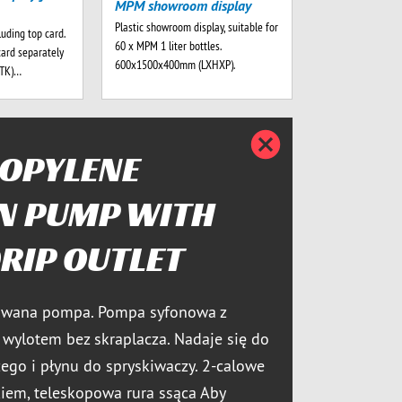
MPM showroom display
Plastic showroom display, suitable for
luding top card.
60 x MPM 1 liter bottles.
card separately
600x1500x400mm (LXHXP).
-TK)…
Zamknij
OPYLENE
N PUMP WITH
RIP OUTLET
giwana pompa. Pompa syfonowa z
 wylotem bez skraplacza. Nadaje się do
ego i płynu do spryskiwaczy. 2-calowe
kiem, teleskopowa rura ssąca Aby