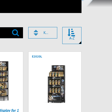
KOD
A-Z
E2020L
splay for 1