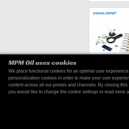
E4060L-TAPSET
MPM Oil uses cookies
We place functional cookies for an optimal user experience
Tap set E4060L dis
personalization cookies in order to make your user experie
Tap set for the 20/60 ltr 
content across all our portals and channels. By closing this 
(articlenumber E4060L). 
you would like to change the cookie settings or read more 
set with all the importa…
E4304