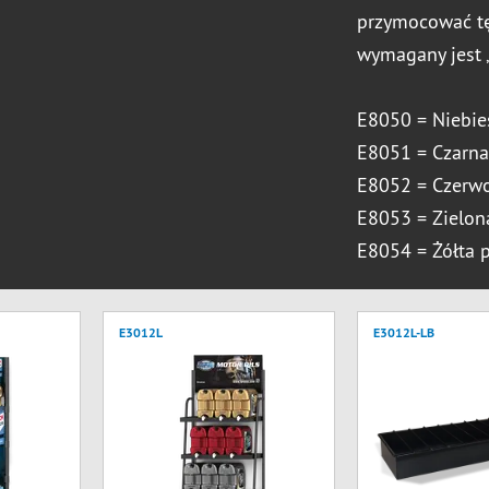
przymocować t
wymagany jest „
E8050 = Niebi
E8051 = Czarn
E8052 = Czerw
E8053 = Zielo
E8054 = Żółta
E3012L
E3012L-LB