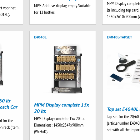
MPM Display complet
MPM Additive display, empty. Suitable
t voor het
ltr including top card
for 12 bottles.
3012L).
1450x2610x900mm (
E4040L
E4040L-TAPSET
0 ltr
MPM Display complete 15x
osch Car
Tap set E4040L 
20 ltr.
Tap set for the 20/60 
MPM Display complete 15x 20 ltr.
d for the
(articlenumber E4040
Dimensions: 1450x2547x900mm
n rack (item:
set with all the impo
(WxHxD).