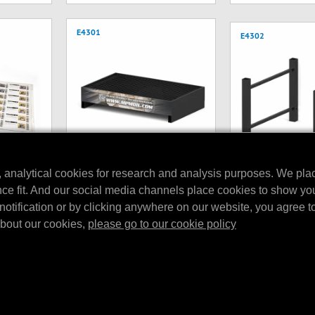
E4301
E4302
, analytical cookies for research and analysis purposes. We pla
MPM Drip Tray V2 256 ltr.
play
MPM Top brace s
nce fit. And our social media channels place cookies to show yo
MPM Drip tray V2 256 ltr.
ltr. barrel tray
combi display
(1450x900x300 mm.) Only suitable in
notification or by clicking anywhere on our website, you agree to 
MPM Top brace set for 
A complete
combination with the E4320L and
about our cookies,
please go to our cookie policy
tray.
E436…
E4305
E4307