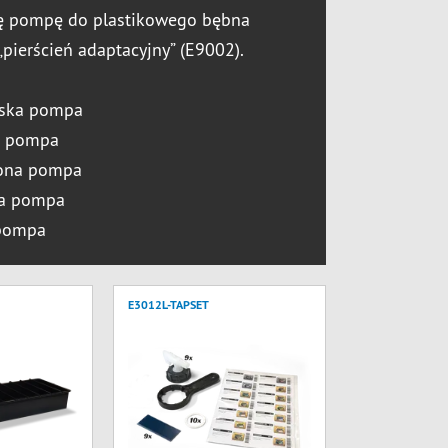
ę pompę do plastikowego bębna
pierścień adaptacyjny” (E9002).
eska pompa
a pompa
ona pompa
na pompa
 pompa
E3012L-TAPSET