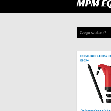
MPM E
E8050-E8051-E8052-E
E8054
Polpropylene siph