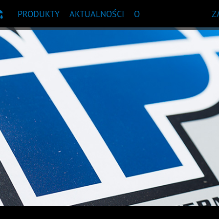
PRODUKTY
AKTUALNOŚCI
O
Z
OWA
NDACJA PRODUKTU