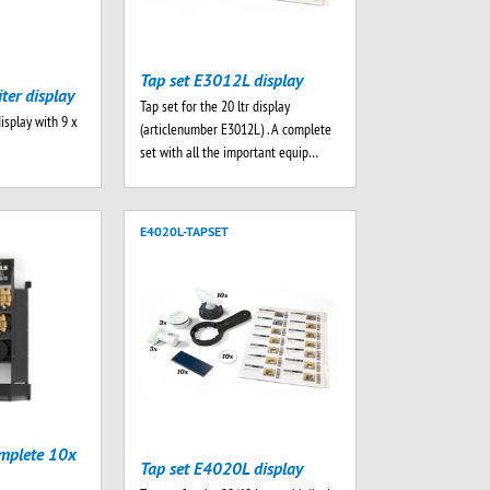
Tap set E3012L display
iter display
Tap set for the 20 ltr display
display with 9 x
(articlenumber E3012L) . A complete
set with all the important equip…
E4020L-TAPSET
mplete 10x
Tap set E4020L display