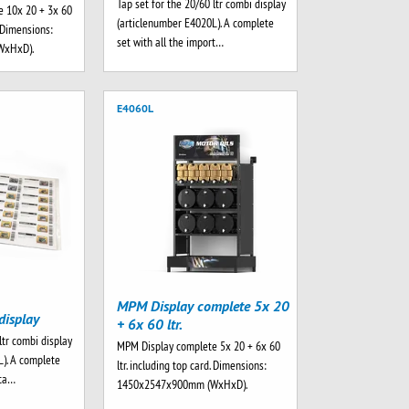
Tap set for the 20/60 ltr combi display
e 10x 20 + 3x 60
(articlenumber E4020L). A complete
. Dimensions:
set with all the import…
WxHxD).
E4060L
MPM Display complete 5x 20
display
+ 6x 60 ltr.
ltr combi display
MPM Display complete 5x 20 + 6x 60
L). A complete
ltr. including top card. Dimensions:
rta…
1450x2547x900mm (WxHxD).