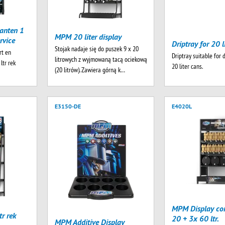
anten 1
MPM 20 liter display
rvice
Driptray for 20 l
Stojak nadaje się do puszek 9 x 20
rt en
Driptray suitable for 
litrowych z wyjmowaną tacą ociekową
ltr rek
20 liter cans.
(20 litrów). Zawiera górną k…
E3150-DE
E4020L
MPM Display co
r rek
20 + 3x 60 ltr.
MPM Additive Display