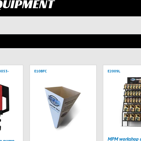
QUIPMENT
8053-
E10BFC
E2009L
MPM workshop di
on pump