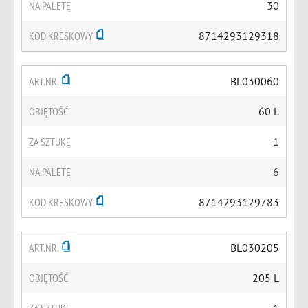
NA PALETĘ
30
KOD KRESKOWY
8714293129318
ART.NR.
BL030060
OBJĘTOŚĆ
60 L
ZA SZTUKĘ
1
NA PALETĘ
6
KOD KRESKOWY
8714293129783
ART.NR.
BL030205
OBJĘTOŚĆ
205 L