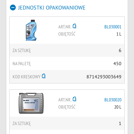
JEDNOSTKI OPAKOWANIOWE
ART.NR.
BL030001
OBJĘTOŚĆ
1 L
ZA SZTUKĘ
6
NA PALETĘ
450
KOD KRESKOWY
8714293003649
ART.NR.
BL030020
OBJĘTOŚĆ
20 L
ZA SZTUKĘ
1