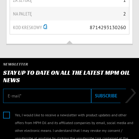
ZA SZTUKĘ
1
NA PALETĘ
2
KOD KRESKOWY
8714293130260
NEWSLETTER
STAY UP TO DATE ON ALL THE LATEST MPM OIL
NEWS
E-mail
SUBSCRIBE
Yes, I would like to receive a newsletter with product updates and other
offers from MPM Oil and its affiliated companies by email, social media and
other electronic means. I understand that I may revoke my consent /
unsubscribe at anytime by clicking the unsubscribe link contained at the