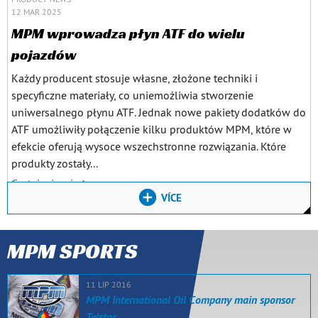
12 MAR 2025
MPM wprowadza płyn ATF do wielu
pojazdów
Każdy producent stosuje własne, złożone techniki i
specyficzne materiały, co uniemożliwia stworzenie
uniwersalnego płynu ATF. Jednak nowe pakiety dodatków do
ATF umożliwiły połączenie kilku produktów MPM, które w
efekcie oferują wysoce wszechstronne rozwiązania. Które
produkty zostały...
Czytaj więcej
VÍCE
MPM SPORTS
11 LIP 2016
MPM International Oil Company main sponsor
Telstar