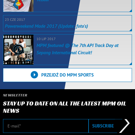
23 CZE 2017
Powerweekend Made 2017 (Update: foto's)
10 LIP 2017
MPM featured @ The 7th API Track Day at
Sepang International Circuit!
PRZEJDŹ DO MPM SPORTS
NEWSLETTER
STAY UP TO DATE ON ALL THE LATEST MPM OIL
NEWS
E-mail
SUBSCRIBE