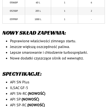
05060JP
60 L
1
6
05250JP
205 L
1
2
05999JP
1000 L
1
-
NOWY SKŁAD ZAPEWNIA:
Poprawione właściwości zimnego startu.
Jeszcze większą oszczędność paliwa.
Lepsze smarowanie i chłodzenie turbosprężarki.
Nowe dodatki czyszczące silnik od wewnątrz.
SPECYFIKACJE:
API SN Plus
ILSAC GF-5
API SN-RC
(NOWOŚĆ)
API SP
(NOWOŚĆ)
API SP-RC
(NOWOŚĆ)