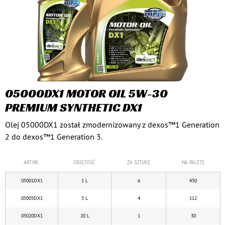
05000DX1 MOTOR OIL 5W-30
PREMIUM SYNTHETIC DX1
Olej 05000DX1 został zmodernizowany z dexos™1 Generation
2 do dexos™1 Generation 3.
ART.NR.
OBJĘTOŚĆ
ZA SZTUKĘ
NA PALETĘ
05001DX1
1 L
6
450
05005DX1
5 L
4
112
05020DX1
20 L
1
30