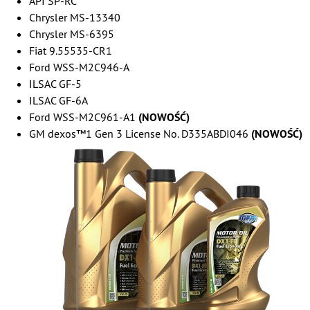
API SP-RC
Chrysler MS-13340
Chrysler MS-6395
Fiat 9.55535-CR1
Ford WSS-M2C946-A
ILSAC GF-5
ILSAC GF-6A
Ford WSS-M2C961-A1
(NOWOŚĆ)
GM dexos™1 Gen 3 License No. D335ABDI046
(NOWOŚĆ)