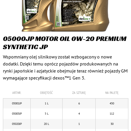
05000JP MOTOR OIL 0W-20 PREMIUM
SYNTHETIC JP
Wspomniany olej silnikowy został wzbogacony o nowe
dodatki. Dzięki temu oprócz pojazdów produkowanych na
rynki japońskie i azjatyckie obejmuje teraz również pojazdy GM
wymagające specyfikacji dexos™1 Gen 3.
ART.NR.
OBJĘTOŚĆ
ZA SZTUKĘ
NA PALETĘ
05001JP
1 L
6
450
05005JP
5 L
4
112
05020JP
20 L
1
30