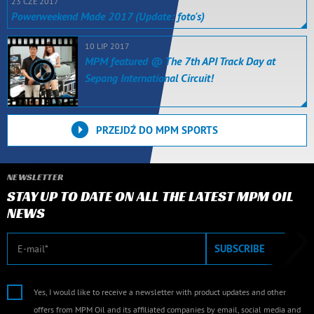
23 CZE 2017
Powerweekend Made 2017 (Update: foto's)
10 LIP 2017
MPM featured @ The 7th API Track Day at
Sepang International Circuit!
PRZEJDŹ DO MPM SPORTS
NEWSLETTER
STAY UP TO DATE ON ALL THE LATEST MPM OIL
NEWS
E-mail
SUBSCRIBE
Yes, I would like to receive a newsletter with product updates and other
offers from MPM Oil and its affiliated companies by email, social media and