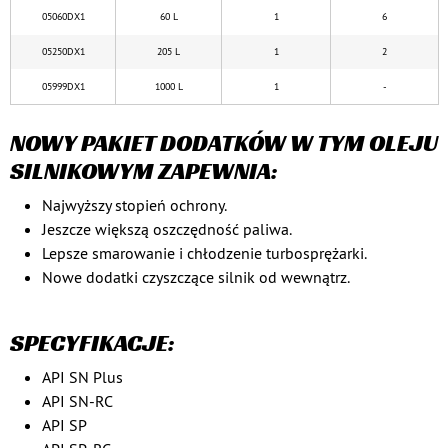
05060DX1
60 L
1
6
05250DX1
205 L
1
2
05999DX1
1000 L
1
-
NOWY PAKIET DODATKÓW W TYM OLEJU
SILNIKOWYM ZAPEWNIA:
Najwyższy stopień ochrony.
Jeszcze większą oszczędność paliwa.
Lepsze smarowanie i chłodzenie turbosprężarki.
Nowe dodatki czyszczące silnik od wewnątrz.
SPECYFIKACJE:
API SN Plus
API SN-RC
API SP